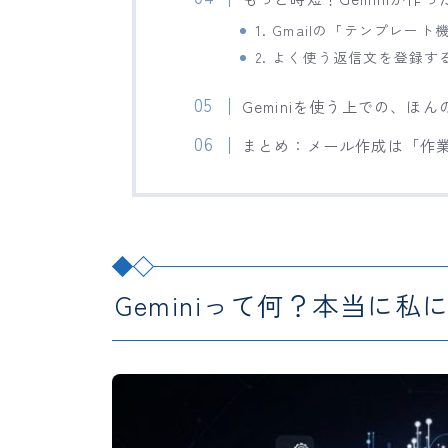
1. Gmailの「テンプレー
2. よく使う返信文を登録す
Geminiを使う上での、ほ
まとめ：メール作成は「作
Geminiって何？本当に私