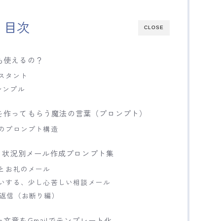
目次
CLOSE
にも使えるの？
シスタント
シンプル
ールを作ってもらう魔法の言葉（プロンプト）
のプロンプト構造
！状況別メール作成プロンプト集
とお礼のメール
願いする、少し心苦しい相談メール
の返信（お断り編）
た文章をGmailでテンプレート化