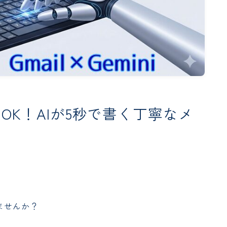
コピペOK！AIが5秒で書く丁寧なメ
」
ませんか？