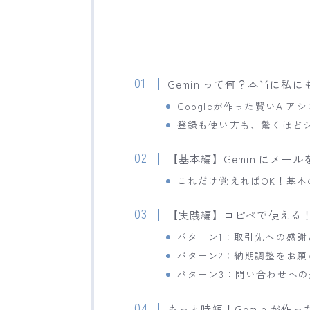
Geminiって何？本当に私
Googleが作った賢いAIア
登録も使い方も、驚くほど
【基本編】Geminiにメ
これだけ覚えればOK！基本
【実践編】コピペで使える
パターン1：取引先への感謝
パターン2：納期調整をお
パターン3：問い合わせへ
もっと時短！Geminiが作っ