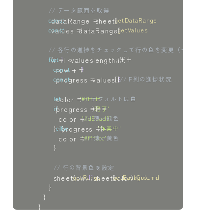
// データ範囲を取得
const
 dataRange 
=
 sheet
.
getDataRange
(
)
;
const
 values 
=
 dataRange
.
getValues
(
)
;
// 各行の進捗をチェックして行の色を変更（ヘッダーを
for
(
let
 i 
=
1
;
 i 
<
 values
.
length
;
 i
++
)
{
const
 row 
=
 i 
+
1
;
const
 progress 
=
 values
[
i
]
[
5
]
;
// F列の進捗状況
let
 color 
=
'#ffffff'
;
// デフォルトは白
if
(
progress 
===
'完了'
)
{
        color 
=
'#d9ead3'
;
// 薄い緑色
}
else
if
(
progress 
===
'作業中'
)
{
        color 
=
'#fff2cc'
;
// 薄い黄色
}
// 行の背景色を設定
      sheet
.
getRange
(
row
,
1
,
1
,
 sheet
.
getLastColumn
(
)
)
.
setBackground
(
color
)
;
}
}
}