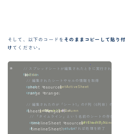
そして、以下のコードを
そのままコピーして貼り付
け
てください。
// スプレッドシートが編集されたときに実行される関数
function
onEdit
(
e
)
{
// 編集されたシートやセルの情報を取得
const
 sheet 
=
 e
.
source
.
getActiveSheet
(
)
;
const
 range 
=
 e
.
range
;
// 編集されたのが「シート1」のF列（6列目）の場合のみ
if
(
sheet
.
getName
(
)
===
'シート1'
&&
 range
.
getColumn
(
)
===
6
)
{
// 「タイムライン」という名前のシートの存在を確認
const
 timelineSheet 
=
 e
.
source
.
getSheetByName
(
'タイムライン'
)
;
if
(
!
timelineSheet
)
return
;
// なければ処理を終了