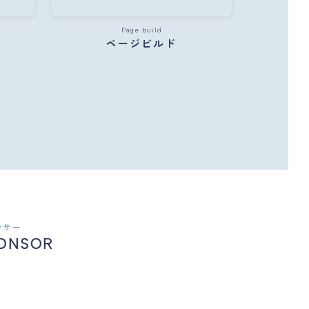
Page build
ページビルド
ンサー
ONSOR