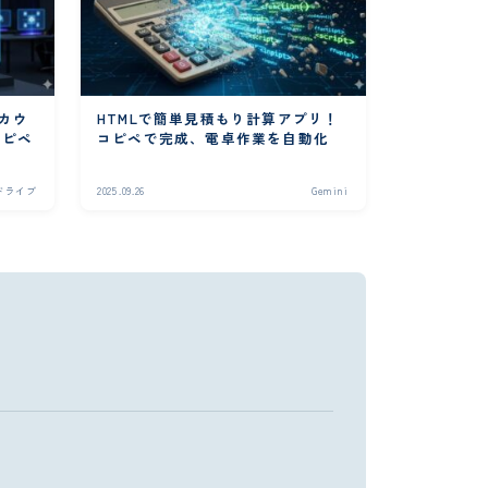
アカウ
HTMLで簡単見積もり計算アプリ！
コピペ
コピペで完成、電卓作業を自動化
ム
eドライブ
2025.09.26
Gemini