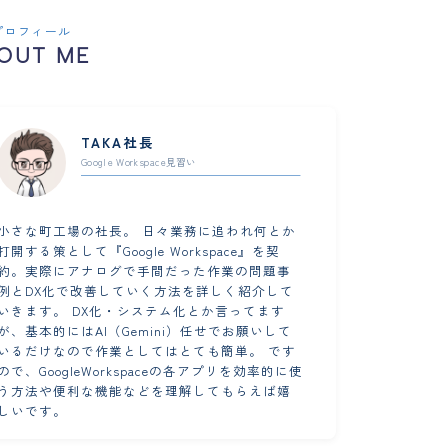
プロフィール
OUT ME
TAKA社長
Google Workspace見習い
小さな町工場の社長。 日々業務に追われ何とか
打開する策として『Google Workspace』を契
約。実際にアナログで手間だった作業の問題事
例とDX化で改善していく方法を詳しく紹介して
いきます。 DX化・システム化とか言ってます
が、基本的にはAI（Gemini）任せでお願いして
いるだけなので作業としてはとても簡単。 です
ので、GoogleWorkspaceの各アプリを効率的に使
う方法や便利な機能などを理解してもらえば嬉
しいです。